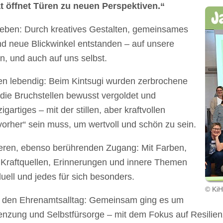
 öffnet Türen zu neuen Perspektiven.“
leben: Durch kreatives Gestalten, gemeinsames
d neue Blickwinkel entstanden – auf unsere
ten, und auch auf uns selbst.
n lebendig: Beim Kintsugi wurden zerbrochene
die Bruchstellen bewusst vergoldet und
artiges – mit der stillen, aber kraftvollen
 vorher“ sein muss, um wertvoll und schön zu sein.
deren, ebenso berührenden Zugang: Mit Farben,
Kraftquellen, Erinnerungen und innere Themen
uell und jedes für sich besonders.
© KiH
uf den Ehrenamtsalltag: Gemeinsam ging es um
zung und Selbstfürsorge – mit dem Fokus auf Resilienz.