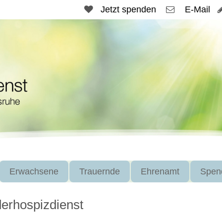
Jetzt spenden
E-Mail
Erwachsene
Trauernde
Ehrenamt
Spen
erhospizdienst